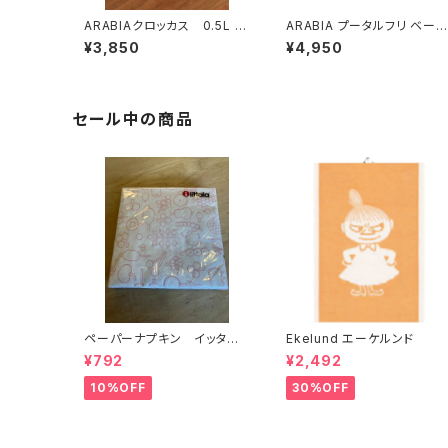
ARABIAクロッカス 0.5L マ
ARABIA プータルフリ ベー
グ ブラック
ュ
¥3,850
¥4,950
セール中の商品
ペーパーナプキン イッタ
Ekelund エーケルンド
ラ フルツタピンク
¥792
¥2,492
10%OFF
30%OFF