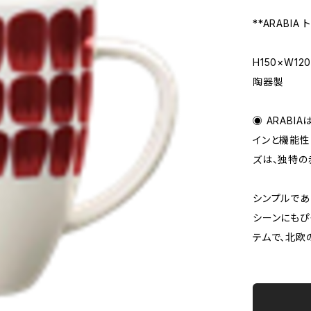
**ARABIA
H150×W12
陶器製
◉ ARAB
インと機能性
ズは、独特の
シンプルであ
シーンにもぴ
テムで、北欧