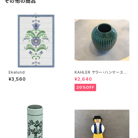
その他の商品
Ekelund
KAHLER ケラー・ハンマースホ
イ
¥3,560
¥2,640
20%OFF